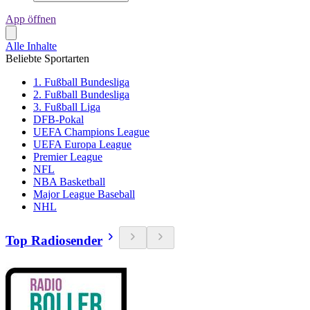
App öffnen
Alle Inhalte
Beliebte Sportarten
1. Fußball Bundesliga
2. Fußball Bundesliga
3. Fußball Liga
DFB-Pokal
UEFA Champions League
UEFA Europa League
Premier League
NFL
NBA Basketball
Major League Baseball
NHL
Top Radiosender