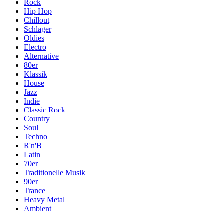
Rock
Hip Hop
Chillout
Schlager
Oldies
Electro
Alternative
80er
Klassik
House
Jazz
Indie
Classic Rock
Country
Soul
Techno
R'n'B
Latin
70er
Traditionelle Musik
90er
Trance
Heavy Metal
Ambient