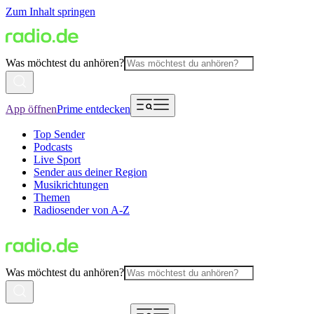
Zum Inhalt springen
Was möchtest du anhören?
App öffnen
Prime entdecken
Top Sender
Podcasts
Live Sport
Sender aus deiner Region
Musikrichtungen
Themen
Radiosender von A-Z
Was möchtest du anhören?